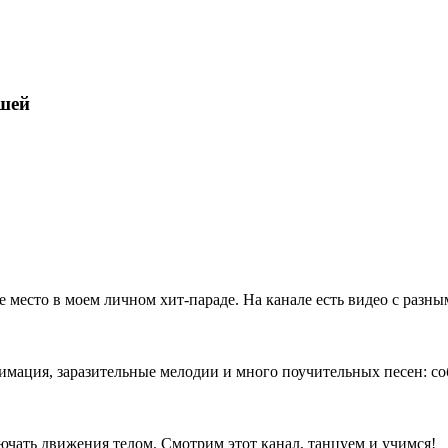
шей
 место в моем личном хит-параде. На канале есть видео с разн
имация, заразительные мелодии и много поучительных песен: со
лючать движения телом. Смотрим этот канал, танцуем и учимся!