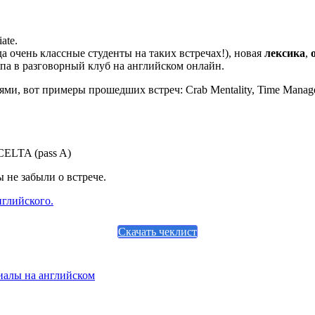
ate.
гда очень классные студенты на таких встречах!), новая
лексика
,
па в разговорный клуб на английском онлайн.
 вот примеры прошедших встреч: Crab Mentality, Time Management: i
CELTA (pass A)
 не забыли о встрече.
нглийского.
Скачать чеклист
иалы на английском